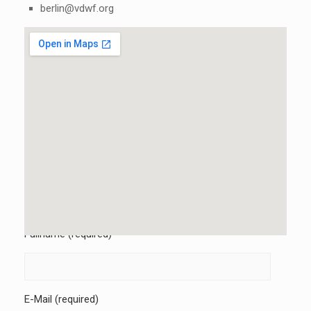
berlin@vdwf.org
Write us
We will reply to you promptly.
Fullname (required)
E-Mail (required)