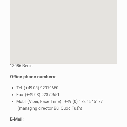
Contact address in Berlin, Germany
VDWF GmbH Berlin
Rennbahnstraße 77
13086 Berlin
Office phone numbers:
Tel: (+49.03) 92379650
Fax: (+49.03) 92379651
Mobil (Viber, Face Time) : +49 (0) 172 1545177
(managing director Bùi Quốc Tuấn)
E-Mail: