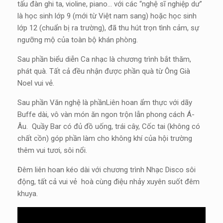
tấu đàn ghi ta, violine, piano… với các “nghệ sĩ nghiệp dư”
là học sinh lớp 9 (mới từ Việt nam sang) hoặc học sinh
lớp 12 (chuẩn bị ra trường), đã thu hút trọn tình cảm, sự
ngưỡng mộ của toàn bộ khán phòng.
Sau phần biểu diễn Ca nhạc là chương trình bắt thăm,
phát quà. Tất cả đều nhận được phần quà từ Ông Già
Noel vui vẻ.
Sau phần Văn nghệ là phầnLiên hoan ẩm thực với dãy
Buffe dài, vô vàn món ăn ngon trộn lẫn phong cách Á-
Âu. Quầy Bar có đủ đồ uống, trái cây, Cốc tai (không có
chất cồn) góp phần làm cho không khí của hội trường
thêm vui tươi, sôi nổi.
Đêm liên hoan kéo dài với chương trình Nhạc Disco sôi
động, tất cả vui vẻ hoà cùng điệu nhảy xuyên suốt đêm
khuya.