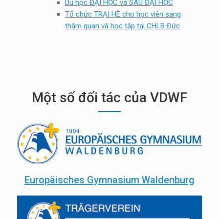
Du học ĐẠI HỌC và SAU ĐẠI HỌC
Tổ chức TRẠI HÈ cho học viên sang
thăm quan và học tập tại CHLB Đức
Một số đối tác của VDWF
Europäisches Gymnasium Waldenburg